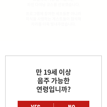
파인 다이닝 코스를 선보였습니다.
프로그램에 참여한 셰프들뿐 아니라
미식을 사랑하는 게스트들이 참석해
자리를 더욱 빛내주었습니다.
만약 대결 재료로
스텔라가
주어져
만 19세 이상
가장 잘 어울리는 메뉴
를
음주 가능한
완성해야 했다면?
연령입니까?
이준 & 이찬양
Chef menu & Plate