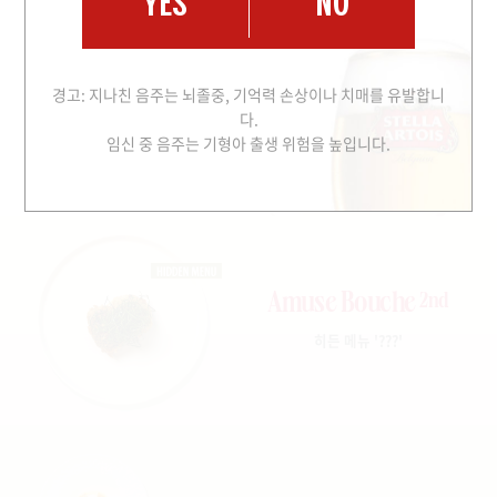
YES
NO
Amuse Bouche
경고: 지나친 음주는 뇌졸중, 기억력 손상이나 치매를 유발합니
1st
다.
닭간무스 & 누룽지
임신 중 음주는 기형아 출생 위험을 높입니다.
Amuse Bouche
2nd
히든 메뉴 '???'