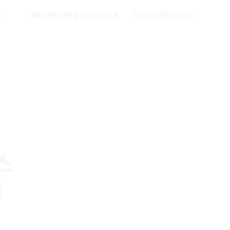
n
Partnership with MICHELIN
STELLA DINING CLUB
스
시