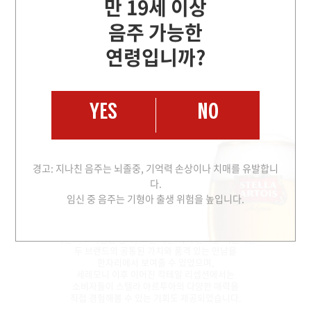
만 19세 이상
음주 가능한
연령입니까?
YES
NO
한국에서 올해로 10주년을 맞이한 미쉐린 가이드는
'한국 미식 10년의 여정(A Decade of Journey)'을
주제로 이번 세레모니를 개최했습니다.
경고: 지나친 음주는 뇌졸중, 기억력 손상이나 치매를 유발합니
스텔라 아르투아는 '미쉐린 가이드 서울 & 부산'의
공식 맥주 파트너로 2년 연속 함께하고 있으며,
다.
현장에서는 글로벌 드래프트 마스터 조영준 바텐더가
임신 중 음주는 기형아 출생 위험을 높입니다.
스텔라 아르투아의 글로벌 생맥주 품질 표준 관리 프로그램인
퍼펙트 서브를 직접 시연해 큰 주목을 받았습니다.
이번 파트너십을 통해, 오랜 시간 미식 문화를 이끌어온
두 브랜드의 공통된 가치와 품격 있는 만남을
한자리에서 보여줄 수 있었으며,
세레모니 이후 이어진 칵테일 리셉션에서는
소비자들이 스텔라 아르투아의 다양한 매력을
직접 경험해볼 수 있는 기회도 제공되었습니다.