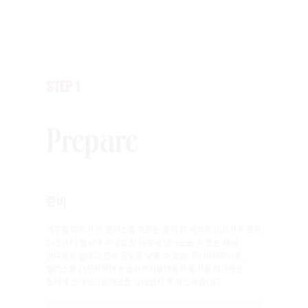
STEP 1
Prepare
준비
맥주를 따르기 전 챌리스를 흐르는 물에 잘 세척하고,
차가운 물로
2~3번 더 헹궈내 주세요.
잔 내부에 남아있을 수 있는 세제
잔여물을 없애고,
잔의 온도를 낮출 수 있습니다.
마지막으로,
챌리스를 거꾸로하여 눈높이까지
들어올려 물기를 제거하는
동시에 전체적으로
깨끗한 상태인지 꼭 확인해줍니다.