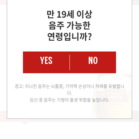
만 19세 이상
음주 가능한
연령입니까?
스텔라 아르투아는 5단계의 푸어링 리추얼을 통해
완벽한 한 잔을 만들어냅니다.
YES
NO
이 리추얼은 각 단계마다 맥주가 가진 최상의 맛과 향을
유지하기 위한 섬세한 과정을 담고 있으며, 이를 통해
경고: 지나친 음주는 뇌졸중, 기억력 손상이나 치매를 유발합니
고객에게 일관된 프리미엄 맥주 경험을 제공합니다.
다.
임신 중 음주는 기형아 출생 위험을 높입니다.
PREPARE
SACRIFICE
POUR
FOAM
SERVE